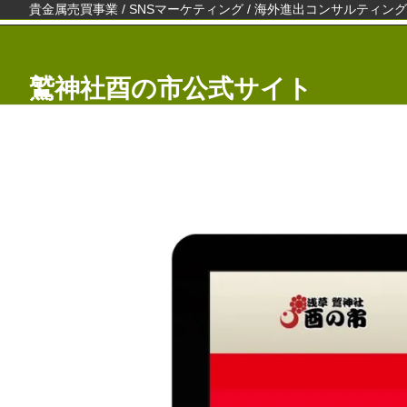
Skip
貴金属売買事業 / SNSマーケティング / 海外進出コンサルティング
to
IT関連
地域振興と活性化
海外関連
貴金属
content
鷲神社酉の市公式サイト